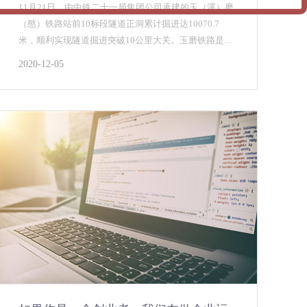
11月21日，由中铁二十一局集团公司承建的玉（溪）磨
（憨）铁路站前10标段隧道正洞累计掘进达10070.7
米，顺利实现隧道掘进突破10公里大关。玉磨铁路是中
老国际铁路的重要组成部分，国家“一带一路”战略中的
2020-12-05
重要工程，亦是云南省在建的较大基础设施项目，建设
好玉磨铁路使命光荣，责任重大。