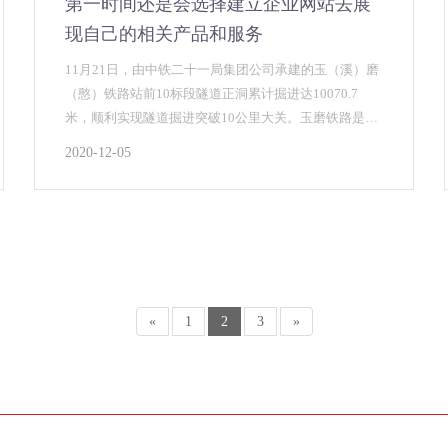
第一时间还是会选择建立企业网站去展
现自己的相关产品和服务
11月21日，由中铁二十一局集团公司承建的玉（溪）磨
（憨）铁路站前10标段隧道正洞累计掘进达10070.7
米，顺利实现隧道掘进突破10公里大关。玉磨铁路是中
老国际铁路的重要组成部分，国家“一带一路”战略中的
2020-12-05
重要工程，亦是云南省在建的较大基础设施项目，建设
好玉磨铁路使命光荣，责任重大。
«
1
2
3
»