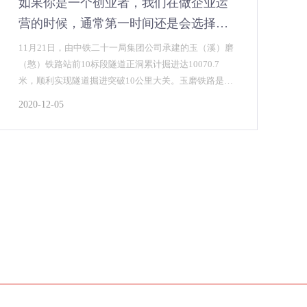
如果你是一个创业者，我们在做企业运
营的时候，通常第一时间还是会选择建
立企业网站去展现自己的相关产品和服
11月21日，由中铁二十一局集团公司承建的玉（溪）磨
务
（憨）铁路站前10标段隧道正洞累计掘进达10070.7
米，顺利实现隧道掘进突破10公里大关。玉磨铁路是中
老国际铁路的重要组成部分，国家“一带一路”战略中的
2020-12-05
重要工程，亦是云南省在建的较大基础设施项目，建设
好玉磨铁路使命光荣，责任重大。