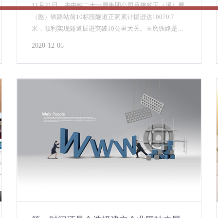
11月21日，由中铁二十一局集团公司承建的玉（溪）磨
（憨）铁路站前10标段隧道正洞累计掘进达10070.7
米，顺利实现隧道掘进突破10公里大关。玉磨铁路是中
老国际铁路的重要组成部分，国家“一带一路”战略中的
2020-12-05
重要工程，亦是云南省在建的较大基础设施项目，建设
好玉磨铁路使命光荣，责任重大。