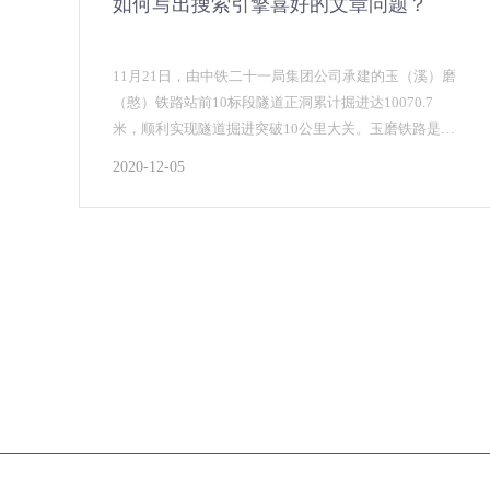
如何写出搜索引擎喜好的文章问题？
11月21日，由中铁二十一局集团公司承建的玉（溪）磨
（憨）铁路站前10标段隧道正洞累计掘进达10070.7
米，顺利实现隧道掘进突破10公里大关。玉磨铁路是中
老国际铁路的重要组成部分，国家“一带一路”战略中的
2020-12-05
重要工程，亦是云南省在建的较大基础设施项目，建设
好玉磨铁路使命光荣，责任重大。